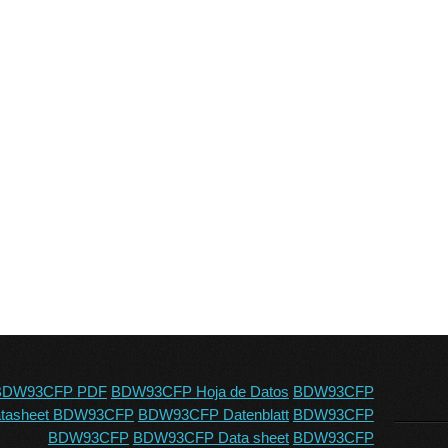
BDW93CFP PDF
BDW93CFP Hoja de Datos
BDW93CFP
tasheet BDW93CFP
BDW93CFP Datenblatt
BDW93CFP
BDW93CFP
BDW93CFP Data sheet
BDW93CFP