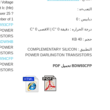
N Voltage
 Ic (hfe)
التعبءه :
wer 25 ?
دبابيس : 0
ber of 1
W93CFP
درجة الحراره : دقيقة 0 °C | الاقصى 0 °C
 POWER
ISTORS
حجم : 40 KB
BDW94B
 POWER
التطبيق : COMPLEMENTARY SILICON
ISTORS
POWER DARLINGTON TRANSISTORS
W94CFP
 POWER
BDW93CFP تحميل PDF
ISTORS