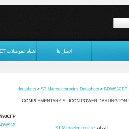
اتصل بنا
d
BDW93CFP
>
ST Microelectronics Datasheet
>
BDW93CFP م
BDW93B
الصانع :
ST Microelectronics